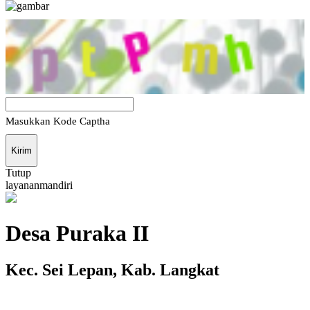
Masukkan Kode Captha
Kirim
Tutup
l
a
y
a
n
a
n
m
a
n
d
i
r
i
Desa Puraka II
Kec. Sei Lepan, Kab. Langkat